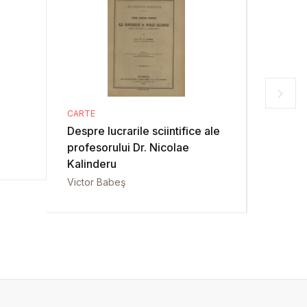
CARTE
CARTE
Despre lucrarile sciintifice ale
Grundri
profesorului Dr. Nicolae
Theophr
Kalinderu
Hohenh
Victor Babeş
Franz H