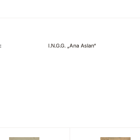
:
I.N.G.G. „Ana Aslan“