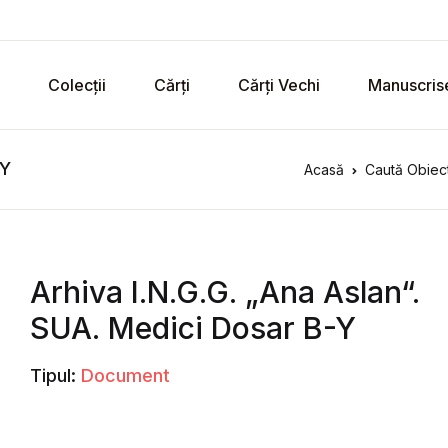
Colecții
Cărți
Cărți Vechi
Manuscris
-Y
Acasă
Caută Obiect
Arhiva I.N.G.G. „Ana Aslan“.
SUA. Medici Dosar B-Y
Tipul:
Document