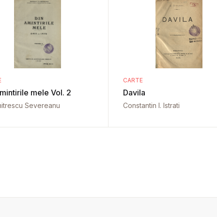
E
CARTE
mintirile mele Vol. 2
Davila
mitrescu Severeanu
Constantin I. Istrati