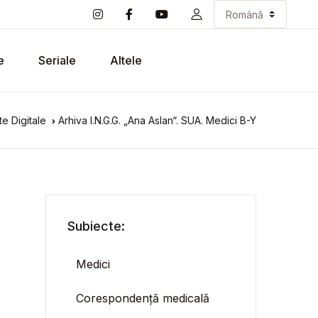
e
Seriale
Altele
e Digitale
Arhiva I.N.G.G. „Ana Aslan“. SUA. Medici B-Y
Subiecte:
Medici
Corespondență medicală