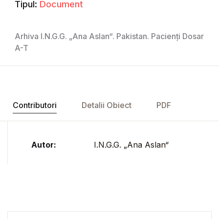
Tipul:
Document
Arhiva I.N.G.G. „Ana Aslan“. Pakistan. Pacienți Dosar
A-T
Contributori
Detalii Obiect
PDF
Autor:
I.N.G.G. „Ana Aslan“