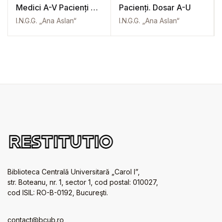
Medici A-V Pacienți A-
Pacienți. Dosar A-U
W
I.N.G.G. „Ana Aslan“
I.N.G.G. „Ana Aslan“
Biblioteca Centrală Universitară „Carol I”,
str. Boteanu, nr. 1, sector 1, cod postal: 010027,
cod ISIL: RO-B-0192, Bucureşti.
contact@bcub.ro