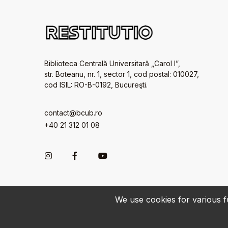
Biblioteca Centrală Universitară „Carol I”,
str. Boteanu, nr. 1, sector 1, cod postal: 010027,
cod ISIL: RO-B-0192, Bucureşti.
contact@bcub.ro
+40 21 312 01 08
We use cookies for various fu
© 2022-2026 • BCU „Carol I” - All rights reserved.