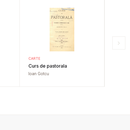
CARTE
CARTE
Curs de pastorala
Manual 
Ioan Gotcu
George I