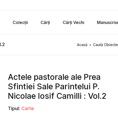
Colecții
Cărți
Cărți Vechi
Manuscris
l.2
Acasă
Caută Obiecte 
Actele pastorale ale Prea
Sfintiei Sale Parintelui P.
Nicolae Iosif Camilli : Vol.2
Tipul:
Carte