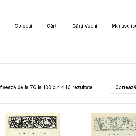
Colecții
Cărți
Cărți Vechi
Manuscris
fișează de la
76
la
100
din
446
rezultate
Sorteaz