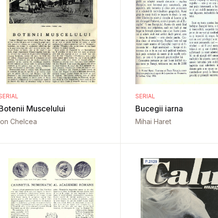
SERIAL
SERIAL
Botenii Muscelului
Bucegii iarna
Ion Chelcea
Mihai Haret