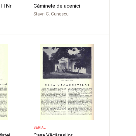
II Nr
Căminele de ucenici
Stavri C. Cunescu
SERIAL
Matei
Casa Văcăreșilor