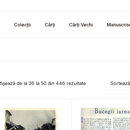
Colecții
Cărți
Cărți Vechi
Manuscris
fișează de la
26
la
50
din
446
rezultate
Sorteaz