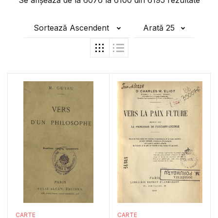
Se afișează de la
6076
la
6100
din
6195
rezultate
Sortează Ascendent
Arată 25
CARTE
CARTE