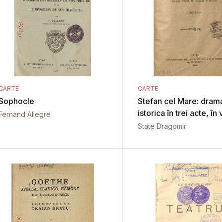
CARTE
CARTE
Sophocle
Stefan cel Mare: dram
istorica în trei acte, în 
Fernand Allegre
State Dragomir