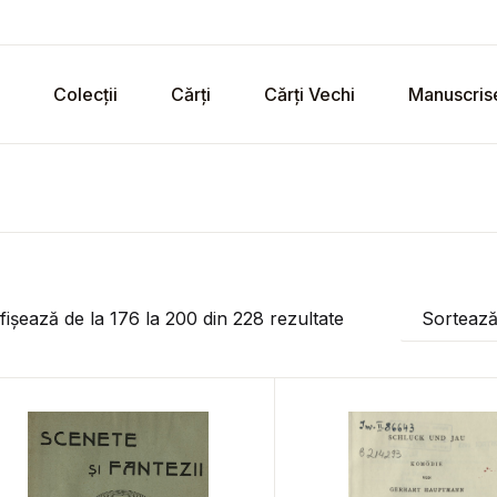
Colecții
Cărți
Cărți Vechi
Manuscris
fișează de la
176
la
200
din
228
rezultate
Sorteaz