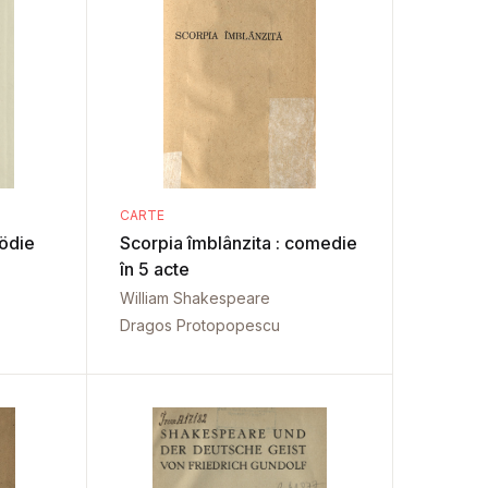
CARTE
ödie
Scorpia îmblânzita : comedie
în 5 acte
William Shakespeare
Dragos Protopopescu