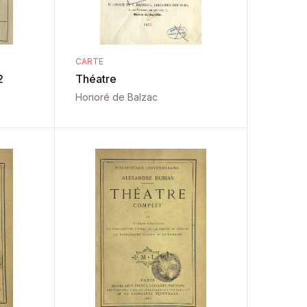
CARTE
2
Théatre
Honoré de Balzac