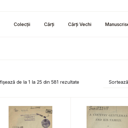
Colecții
Cărți
Cărți Vechi
Manuscris
fișează de la
1
la
25
din
581
rezultate
Sorteaz