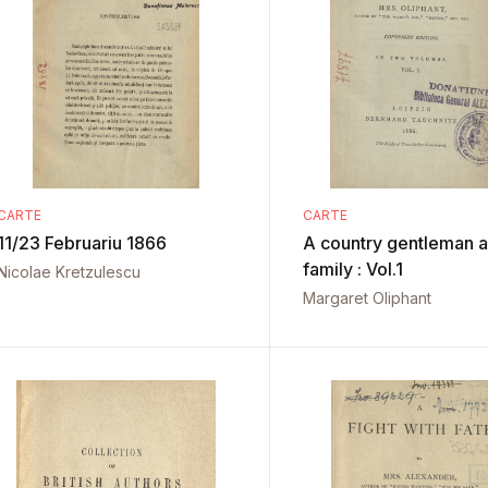
CARTE
CARTE
11/23 Februariu 1866
A country gentleman a
family : Vol.1
Nicolae Kretzulescu
Margaret Oliphant