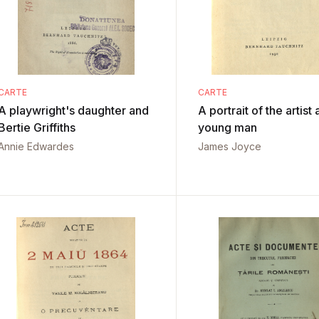
CARTE
CARTE
A playwright's daughter and
A portrait of the artist 
Bertie Griffiths
young man
Annie Edwardes
James Joyce