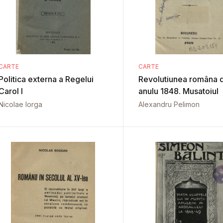
CARTE
CARTE
Politica externa a Regelui
Revolutiunea româna d
Carol I
anulu 1848. Musatoiul
Nicolae Iorga
Alexandru Pelimon