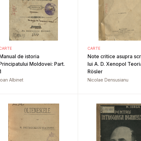
CARTE
CARTE
Manual de istoria
Note critice asupra scri
Principatului Moldovei: Part.
lui A. D. Xenopol Teoria
1
Rösler
Ioan Albinet
Nicolae Densusianu