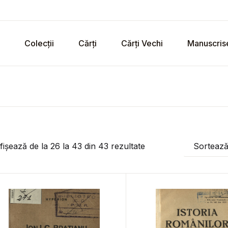
Colecții
Cărți
Cărți Vechi
Manuscris
fișează de la
26
la
43
din
43
rezultate
Sorteaz