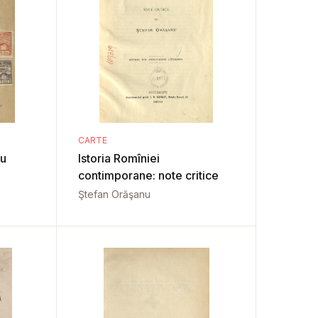
CARTE
ru
Istoria Romîniei
contimporane: note critice
Ştefan Orăşanu