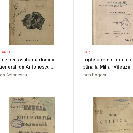
CARTE
CARTE
Lozinci rostite de domnul
Luptele romînilor cu tur
general Ion Antonescu...
pâna la Mihai-Viteazul
Ion Antonescu
Ioan Bogdan