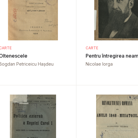
CARTE
CARTE
Oltenescele
Pentru întregirea neam
Bogdan Petriceicu Hașdeu
Nicolae Iorga