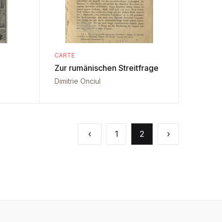
CARTE
Zur rumänischen Streitfrage
Dimitrie Onciul
‹
1
2
›