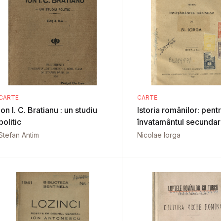
CARTE
CARTE
Ion I. C. Bratianu : un studiu
Istoria românilor: pent
politic
învatamântul secundar
Stefan Antim
Nicolae Iorga