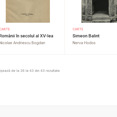
CARTE
CARTE
Românii în secolul al XV-lea
Simeon Balint
Nicolae Andriescu Bogdan
Nerva Hodos
ișează de la
26
la
43
din
43
rezultate