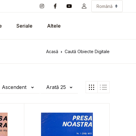
e
Seriale
Altele
Acasă
Caută Obiecte Digitale
ă Ascendent
Arată 25