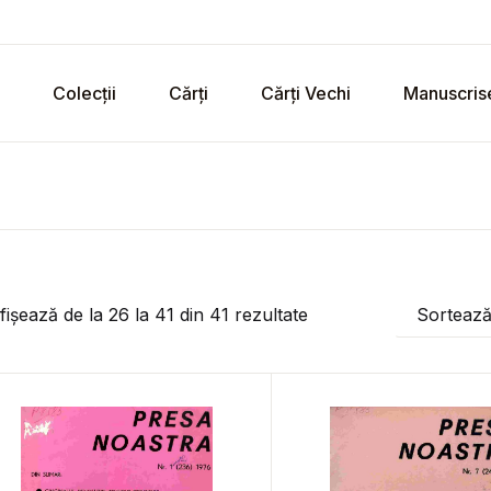
Colecții
Cărți
Cărți Vechi
Manuscris
fișează de la
26
la
41
din
41
rezultate
Sorteaz