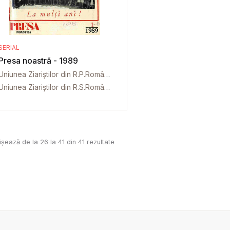
SERIAL
Presa noastră - 1989
Uniunea Ziariștilor din R.P.Română
Uniunea Ziariștilor din R.S.România
ișează de la
26
la
41
din
41
rezultate