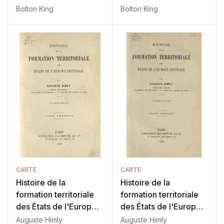
Bolton King
Bolton King
CARTE
CARTE
Histoire de la
Histoire de la
formation territoriale
formation territoriale
des États de l'Europe
des États de l'Europe
Centrale Tom. 1
Centrale Tom. 2
Auguste Himly
Auguste Himly