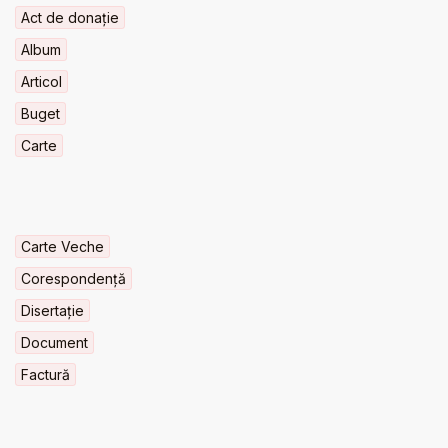
Act de donație
Album
Articol
Buget
Carte
Carte Veche
Corespondență
Disertație
Document
Factură