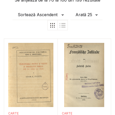
Se afișează de la
76
la
100
din
199
rezultate
Sortează Ascendent
Arată 25
CARTE
CARTE