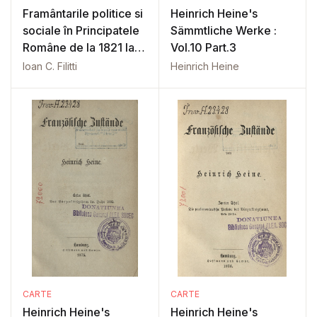
Framântarile politice si
Heinrich Heine's
sociale în Principatele
Sämmtliche Werke :
Române de la 1821 la
Vol.10 Part.3
1828
Ioan C. Filitti
Heinrich Heine
CARTE
CARTE
Heinrich Heine's
Heinrich Heine's