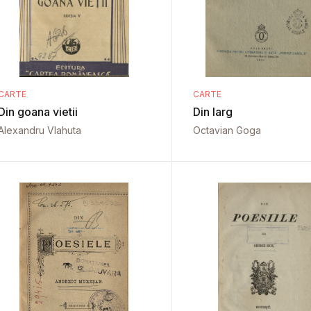
CARTE
CARTE
Din goana vietii
Din larg
Alexandru Vlahuta
Octavian Goga