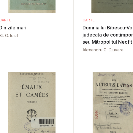
CARTE
CARTE
Din zile mari
Domnia lui Bibescu-V
judecata de contimpor
St. O. Iosif
seu Mitropolitul Neofit
Alexandru G. Djuvara