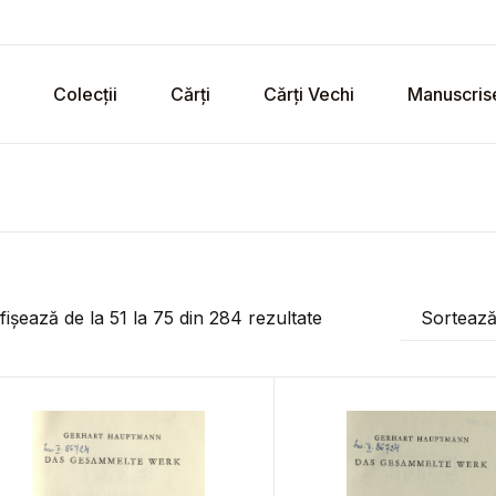
Colecții
Cărți
Cărți Vechi
Manuscris
fișează de la
51
la
75
din
284
rezultate
Sorteaz