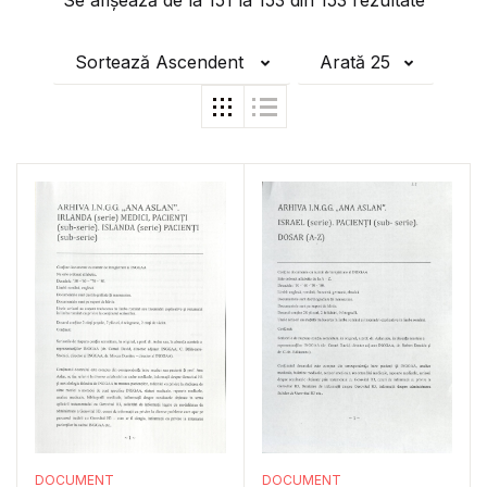
Se afișează de la
151
la
153
din
153
rezultate
Sortează Ascendent
Arată 25
DOCUMENT
DOCUMENT