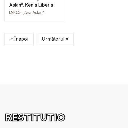
Aslan“. Kenia Liberia
I.N.G.G. „Ana Aslan“
« Înapoi
Următorul »