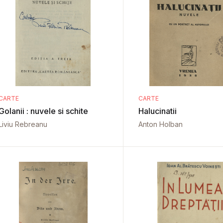
CARTE
CARTE
Golanii : nuvele si schite
Halucinatii
Liviu Rebreanu
Anton Holban