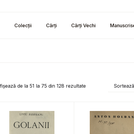
Colecții
Cărți
Cărți Vechi
Manuscris
fișează de la
51
la
75
din
128
rezultate
Sorteaz