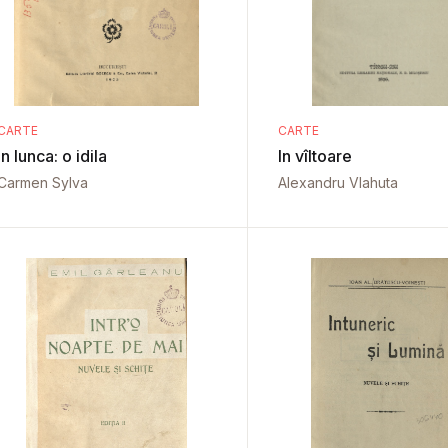
CARTE
CARTE
In lunca: o idila
In vîltoare
Carmen Sylva
Alexandru Vlahuta