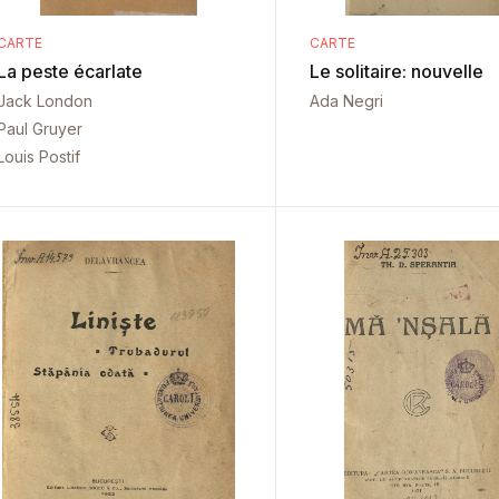
CARTE
CARTE
La peste écarlate
Le solitaire: nouvelle
Jack London
Ada Negri
Paul Gruyer
Louis Postif