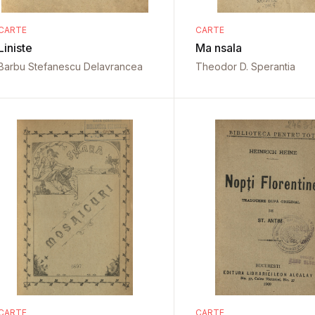
CARTE
CARTE
Liniste
Ma nsala
Barbu Stefanescu Delavrancea
Theodor D. Sperantia
CARTE
CARTE