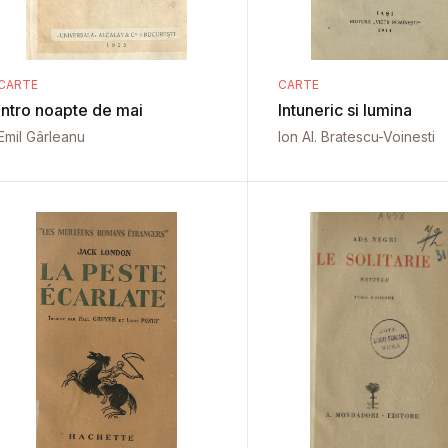
CARTE
CARTE
Intro noapte de mai
Intuneric si lumina
Emil Gârleanu
Ion Al. Bratescu-Voinesti