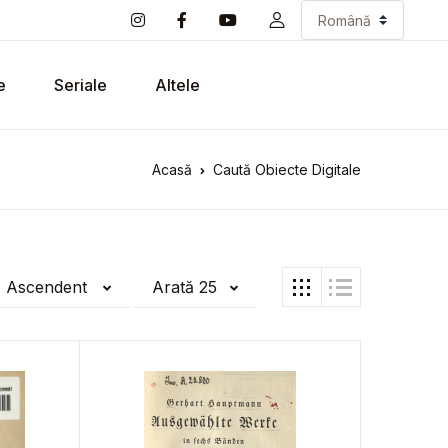
e
Seriale
Altele
Acasă
Caută Obiecte Digitale
ă Ascendent
Arată 25