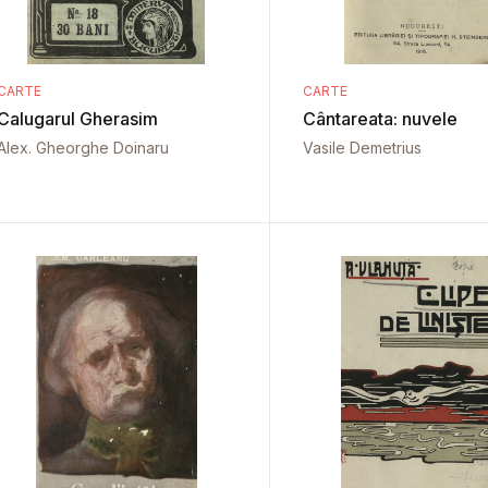
CARTE
CARTE
Calugarul Gherasim
Cântareata: nuvele
Alex. Gheorghe Doinaru
Vasile Demetrius