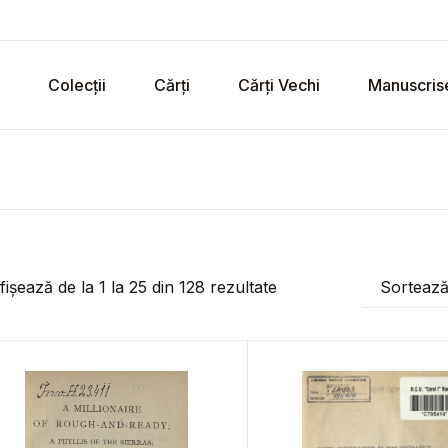
Colecții
Cărți
Cărți Vechi
Manuscris
fișează de la
1
la
25
din
128
rezultate
Sorteaz