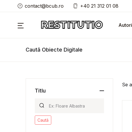
contact@bcub.ro
+40 21 312 01 08
Autori
Caută Obiecte Digitale
Se a
Titlu
Caută