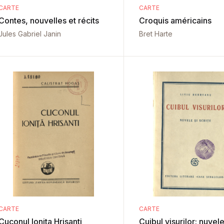
CARTE
CARTE
Contes, nouvelles et récits
Croquis américains
Jules Gabriel Janin
Bret Harte
CARTE
CARTE
Cuconul Ionita Hrisanti
Cuibul visurilor: nuvele