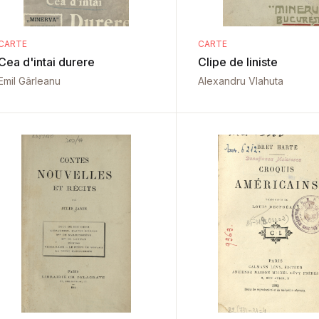
CARTE
CARTE
Cea d'intai durere
Clipe de liniste
Emil Gârleanu
Alexandru Vlahuta