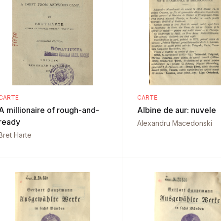
CARTE
CARTE
A millionaire of rough-and-
Albine de aur: nuvele
ready
Alexandru Macedonski
Bret Harte