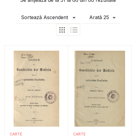
Se afișează de la
51
la
66
din
66
rezultate
Sortează Ascendent
Arată 25
CARTE
CARTE