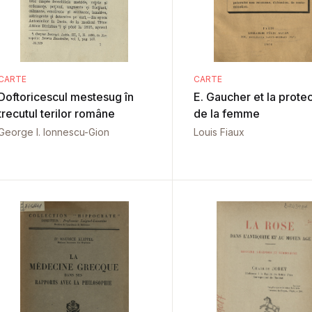
CARTE
CARTE
Doftoricescul mestesug în
E. Gaucher et la protec
trecutul terilor române
de la femme
George I. Ionnescu-Gion
Louis Fiaux