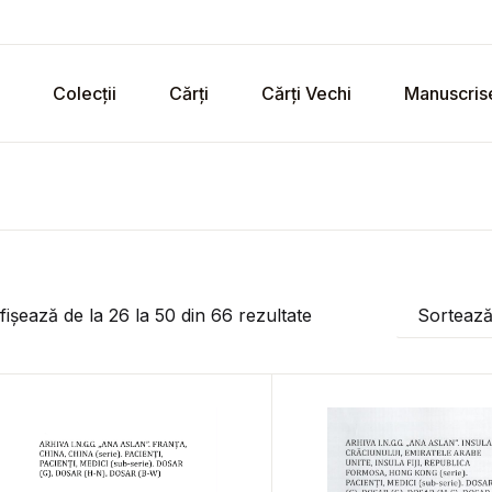
Colecții
Cărți
Cărți Vechi
Manuscris
fișează de la
26
la
50
din
66
rezultate
Sorteaz