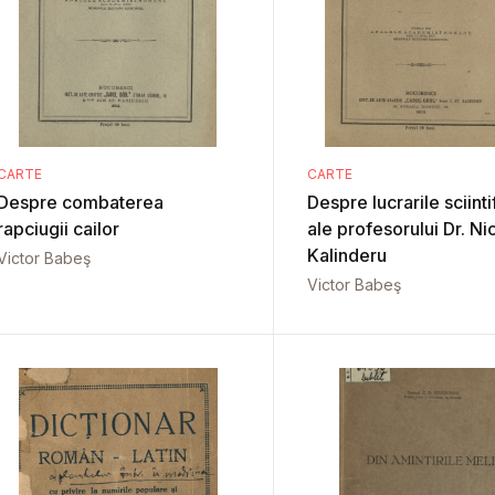
CARTE
CARTE
Despre combaterea
Despre lucrarile sciinti
rapciugii cailor
ale profesorului Dr. Ni
Kalinderu
Victor Babeş
Victor Babeş