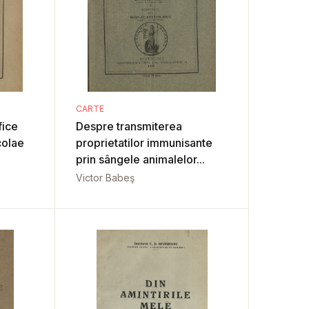
CARTE
fice
Despre transmiterea
colae
proprietatilor immunisante
prin sângele animalelor...
Victor Babeş