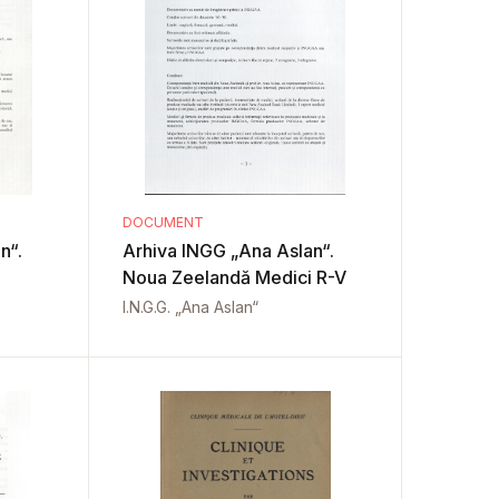
DOCUMENT
Arhiva INGG „Ana Aslan“.
Noua Zeelandă Medici R-V
I.N.G.G. „Ana Aslan“