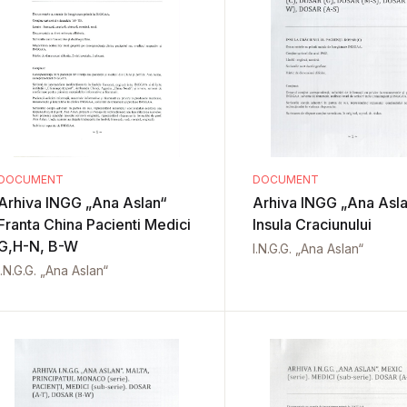
DOCUMENT
DOCUMENT
Arhiva INGG „Ana Aslan“
Arhiva INGG „Ana Aslan“
Franta China Pacienti Medici
Insula Craciunului
G,H-N, B-W
I.N.G.G. „Ana Aslan“
I.N.G.G. „Ana Aslan“