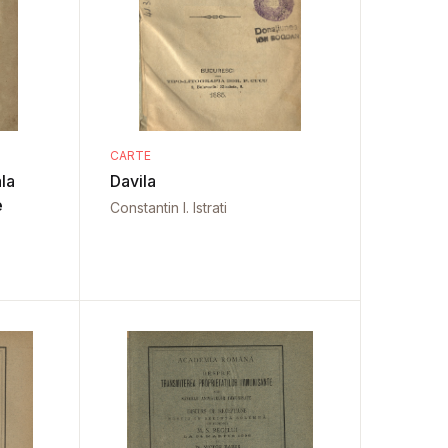
CARTE
la
Davila
e
Constantin I. Istrati