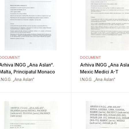
DOCUMENT
DOCUMENT
Arhiva INGG „Ana Aslan“.
Arhiva INGG „Ana Aslan“.
Malta, Principatul Monaco
Mexic Medici A-T
I.N.G.G. „Ana Aslan“
I.N.G.G. „Ana Aslan“