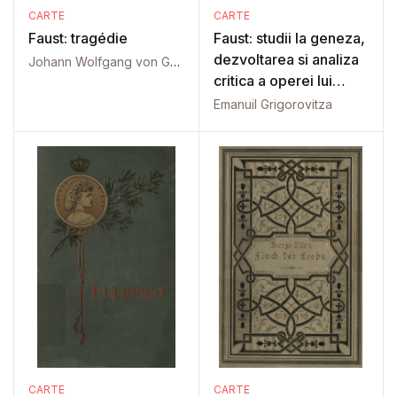
CARTE
CARTE
Faust: tragédie
Faust: studii la geneza,
dezvoltarea si analiza
Johann Wolfgang von Goethe
critica a operei lui
Goethe
Emanuil Grigorovitza
CARTE
CARTE