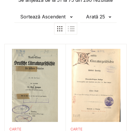
Se afișează de la
51
la
75
din
296
rezultate
Sortează Ascendent
Arată 25
CARTE
CARTE