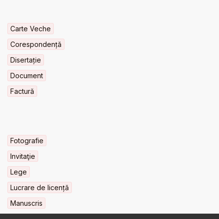
Carte Veche
Corespondență
Disertație
Document
Factură
Fotografie
Invitaţie
Lege
Lucrare de licență
Manuscris