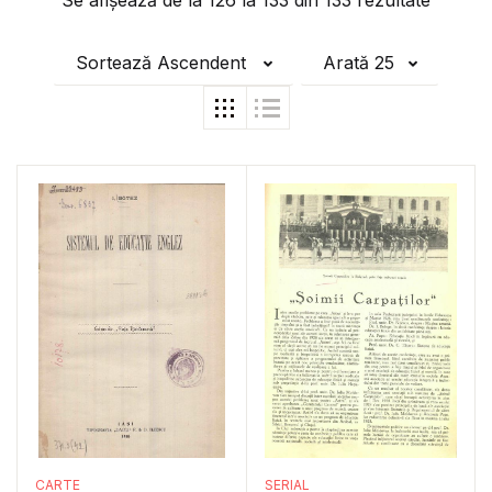
Se afișează de la
126
la
133
din
133
rezultate
Sortează Ascendent
Arată 25
CARTE
SERIAL