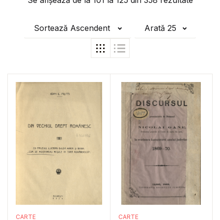
Se afișează de la
101
la
125
din
358
rezultate
Sortează Ascendent
Arată 25
CARTE
CARTE