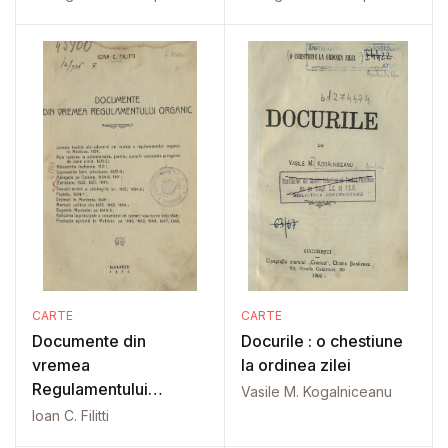
CARTE
CARTE
Documente din
Docurile : o chestiune
vremea
la ordinea zilei
Regulamentului
Vasile M. Kogalniceanu
Organic
Ioan C. Filitti