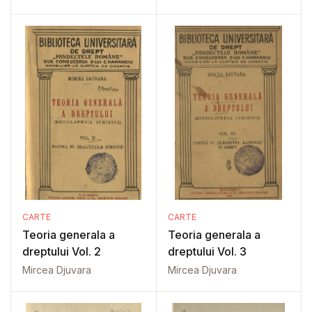
CARTE
CARTE
Teoria generala a
Teoria generala a
dreptului Vol. 2
dreptului Vol. 3
Mircea Djuvara
Mircea Djuvara