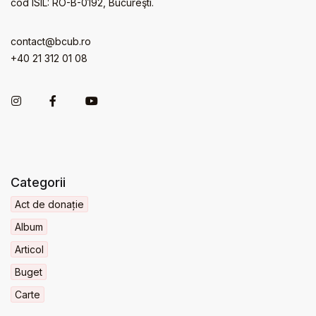
cod ISIL: RO-B-0192, Bucureşti.
contact@bcub.ro
+40 21 312 01 08
Categorii
Act de donație
Album
Articol
Buget
Carte