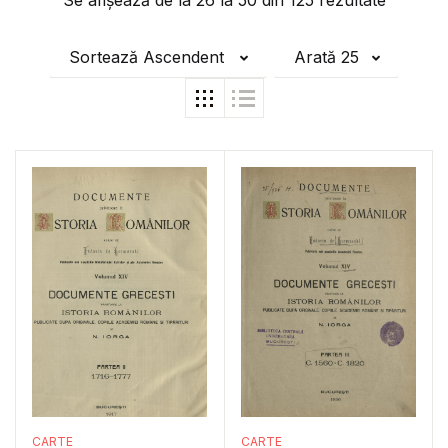
Se afișează de la
26
la
50
din
125
rezultate
Sortează Ascendent
Arată 25
CARTE
CARTE