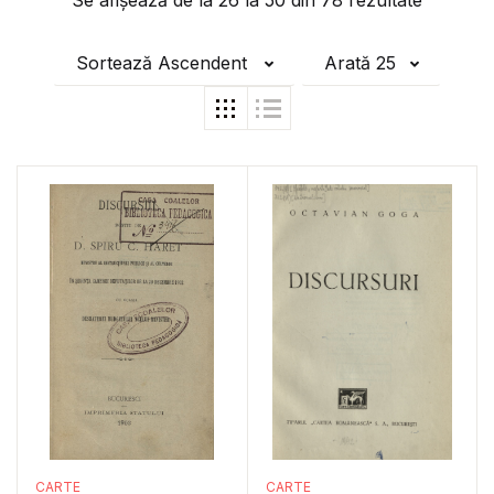
Se afișează de la
26
la
50
din
78
rezultate
Sortează Ascendent
Arată 25
CARTE
CARTE