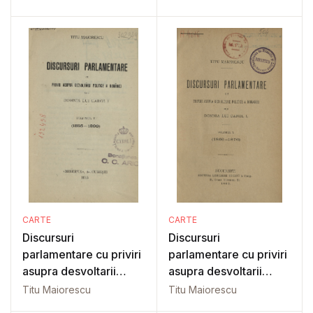
CARTE
CARTE
Discursuri
Discursuri
parlamentare cu priviri
parlamentare cu priviri
asupra desvoltarii
asupra desvoltarii
politice..: Vol 5
politice..: Vol. 1
Titu Maiorescu
Titu Maiorescu