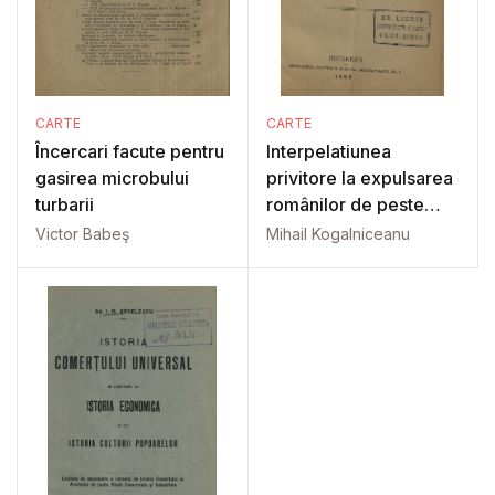
CARTE
CARTE
Încercari facute pentru
Interpelatiunea
gasirea microbului
privitore la expulsarea
turbarii
românilor de peste
Carpati
Victor Babeş
Mihail Kogalniceanu