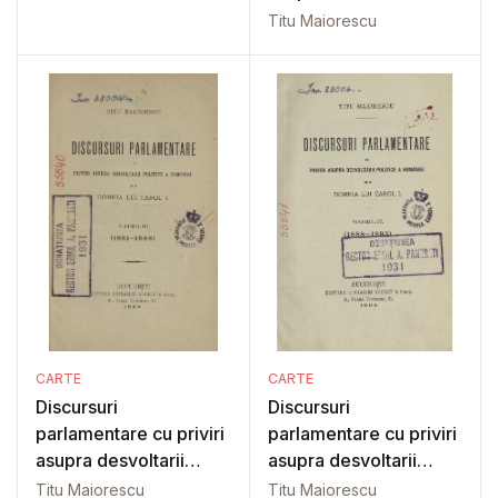
politice..: Vol 2
Titu Maiorescu
CARTE
CARTE
Discursuri
Discursuri
parlamentare cu priviri
parlamentare cu priviri
asupra desvoltarii
asupra desvoltarii
politice..: Vol 3
politice..: Vol 4
Titu Maiorescu
Titu Maiorescu