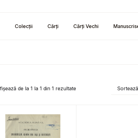
Colecții
Cărți
Cărți Vechi
Manuscris
fișează de la
1
la
1
din
1
rezultate
Sorteaz