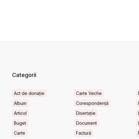
Categorii
Act de donație
Carte Veche
Album
Corespondență
Articol
Disertație
Buget
Document
Carte
Factură