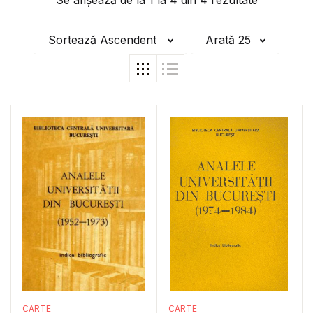
Se afișează de la
1
la
4
din
4
rezultate
Sortează Ascendent
Arată 25
CARTE
CARTE