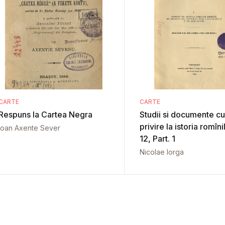
CARTE
CARTE
Respuns la Cartea Negra
Studii si documente cu
privire la istoria romîni
Ioan Axente Sever
12, Part. 1
Nicolae Iorga