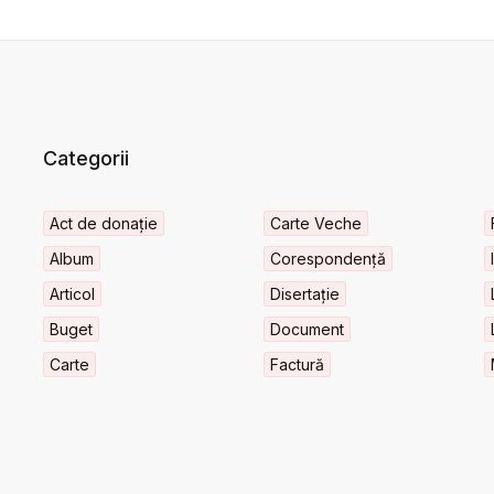
Categorii
Act de donație
Carte Veche
Album
Corespondență
Articol
Disertație
Buget
Document
Carte
Factură