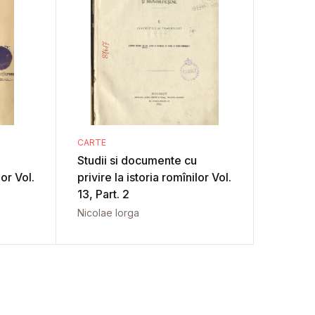
CARTE
Studii si documente cu
lor Vol.
privire la istoria romînilor Vol.
13, Part. 2
Nicolae Iorga