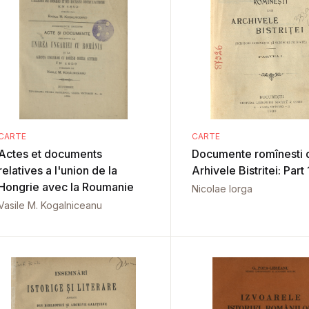
CARTE
CARTE
Actes et documents
Documente romînesti 
relatives a l'union de la
Arhivele Bistritei: Part 
Hongrie avec la Roumanie
Nicolae Iorga
Vasile M. Kogalniceanu