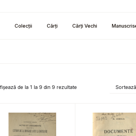
Colecții
Cărți
Cărți Vechi
Manuscris
fișează de la
1
la
9
din
9
rezultate
Sorteaz