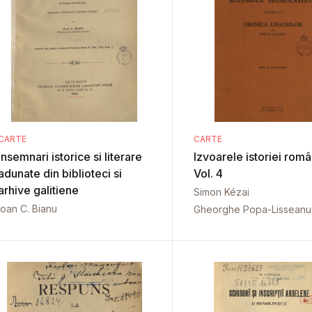
CARTE
CARTE
Insemnari istorice si literare
Izvoarele istoriei român
adunate din biblioteci si
Vol. 4
arhive galitiene
Simon Kézai
Ioan C. Bianu
Gheorghe Popa-Lisseanu