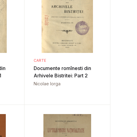
CARTE
din
Documente romînesti din
1
Arhivele Bistritei: Part 2
Nicolae Iorga