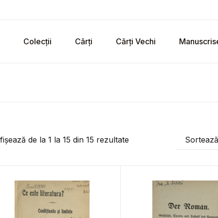
Colecții
Cărți
Cărți Vechi
Manuscris
fișează de la
1
la
15
din
15
rezultate
Sorteaz