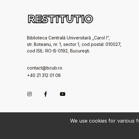
Biblioteca Centrală Universitară „Carol I”,
str. Boteanu, nr. 1, sector 1, cod postal: 010027,
cod ISIL: RO-B-0192, Bucureşti.
contact@bcub.ro
+40 21 312 01 08
We use cookies for various fu
© 2022-2026 • BCU „Carol I” - All rights reserved.