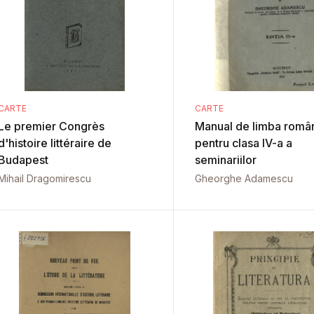
CARTE
CARTE
Le premier Congrès
Manual de limba român
d'histoire littéraire de
pentru clasa IV-a a
Budapest
seminariilor
Mihail Dragomirescu
Gheorghe Adamescu