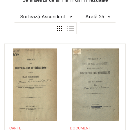
Se afișează de la
1
la
11
din
11
rezultate
Sortează Ascendent
Arată 25
CARTE
DOCUMENT