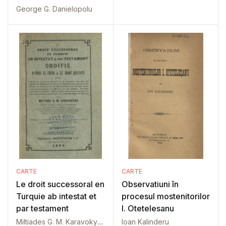
George G. Danielopolu
CARTE
CARTE
Le droit successoral en
Observatiuni în
Turquie ab intestat et
procesul mostenitorilor
par testament
I. Otetelesanu
Miltiades G. M. Karavokyros
Ioan Kalinderu