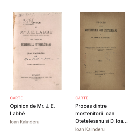
CARTE
CARTE
Opinion de Mr. J. E.
Proces dintre
Labbé
mostenitorii Ioan
Otetelesanu si D. Ioan
Ioan Kalinderu
Kalinderu
Ioan Kalinderu