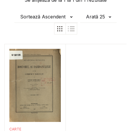
Se afișează de la
1
la
1
din
1
rezultate
Sortează Ascendent
Arată 25
CARTE