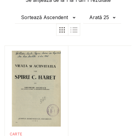
Se afișează de la
1
la
1
din
1
rezultate
Sortează Ascendent
Arată 25
CARTE