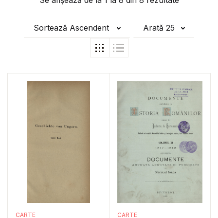
Se afișează de la
1
la
8
din
8
rezultate
Sortează Ascendent
Arată 25
CARTE
CARTE