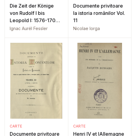
Die Zeit der Könige
Documente privitoare
von Rudolf I bis
la istoria românilor Vol.
Leopold I: 1576-1705:
11
Bd. 4
Ignac Aurél Fessler
Nicolae Iorga
CARTE
CARTE
Documente privitoare
Henri IV et lAllemagne