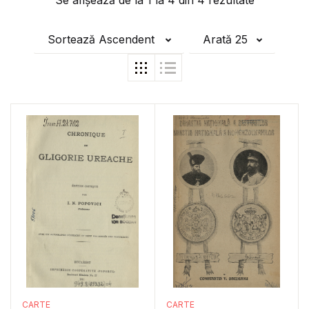
Se afișează de la
1
la
4
din
4
rezultate
Sortează Ascendent
Arată 25
CARTE
CARTE