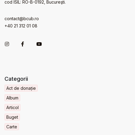
cod ISIL: RO-B-0192, Bucureşti.
contact@bcub.ro
+40 21 312 01 08
Categorii
Act de donație
Album
Articol
Buget
Carte