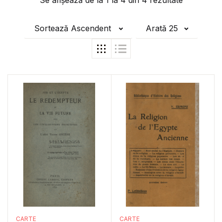
Se afișează de la
1
la
4
din
4
rezultate
Sortează Ascendent
Arată 25
CARTE
CARTE