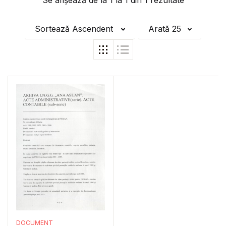
Se afișează de la
1
la
1
din
1
rezultate
Sortează Ascendent
Arată 25
DOCUMENT