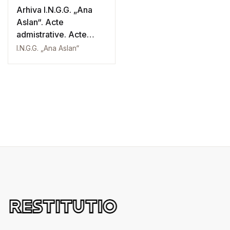
Arhiva I.N.G.G. „Ana
Aslan“. Acte
admistrative. Acte
contabile
I.N.G.G. „Ana Aslan“