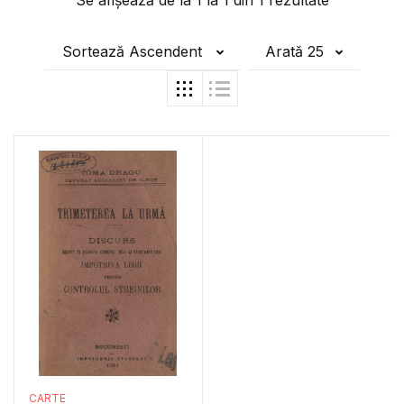
Se afișează de la
1
la
1
din
1
rezultate
Sortează Ascendent
Arată 25
CARTE