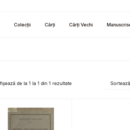
Colecții
Cărți
Cărți Vechi
Manuscris
fișează de la
1
la
1
din
1
rezultate
Sorteaz