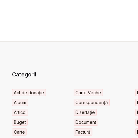
Categorii
Act de donație
Carte Veche
Album
Corespondență
Articol
Disertație
Buget
Document
Carte
Factură