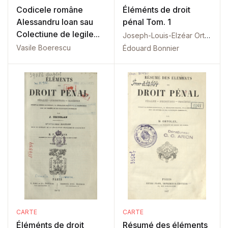
Codicele române
Éléménts de droit
Alessandru Ioan sau
pénal Tom. 1
Colectiune de legile...
Joseph-Louis-Elzéar Ortolan
Vasile Boerescu
Édouard Bonnier
CARTE
CARTE
Éléménts de droit
Résumé des éléments