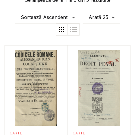
Se afișează de la
1
la
5
din
5
rezultate
Sortează Ascendent
Arată 25
CARTE
CARTE