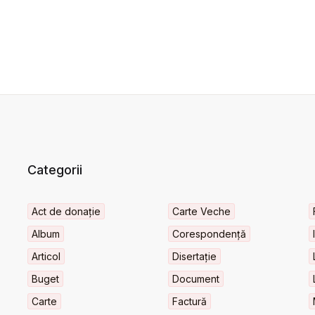
Categorii
Act de donație
Carte Veche
Album
Corespondență
Articol
Disertație
Buget
Document
Carte
Factură