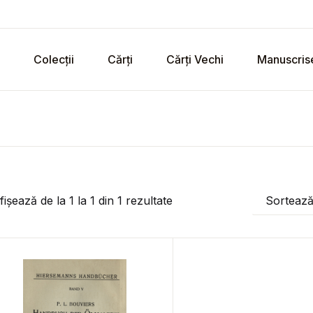
Colecții
Cărți
Cărți Vechi
Manuscris
fișează de la
1
la
1
din
1
rezultate
Sorteaz