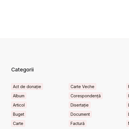
Categorii
Act de donație
Carte Veche
Album
Corespondență
Articol
Disertație
Buget
Document
Carte
Factură