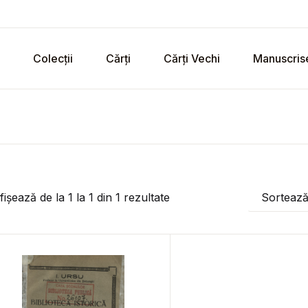
Colecții
Cărți
Cărți Vechi
Manuscris
fișează de la
1
la
1
din
1
rezultate
Sorteaz