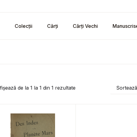
Colecții
Cărți
Cărți Vechi
Manuscris
fișează de la
1
la
1
din
1
rezultate
Sorteaz