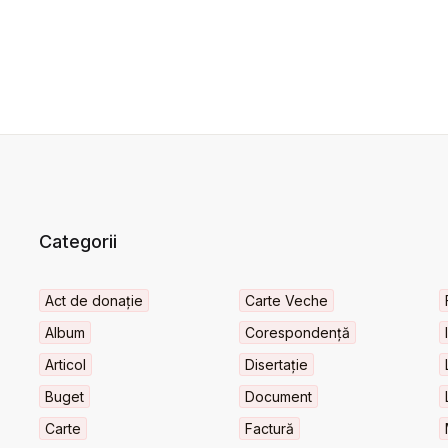
Categorii
Act de donație
Carte Veche
Album
Corespondență
Articol
Disertație
Buget
Document
Carte
Factură