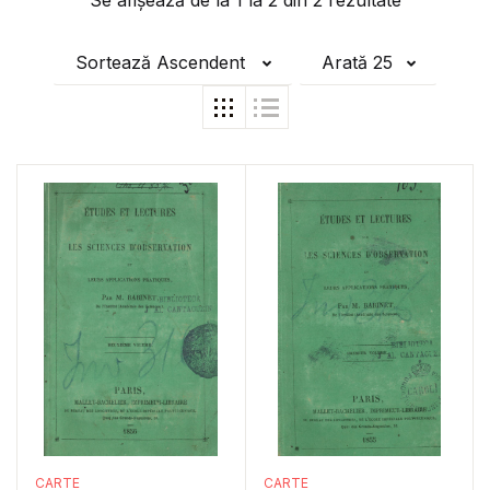
Se afișează de la
1
la
2
din
2
rezultate
Sortează Ascendent
Arată 25
CARTE
CARTE