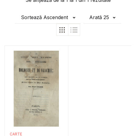
Se afișează de la
1
la
1
din
1
rezultate
Sortează Ascendent
Arată 25
CARTE