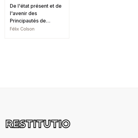
De l'état présent et de
l'avenir des
Principautés de
Moldavie et de
Félix Colson
Valachie