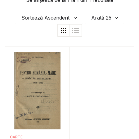
Se afișează de la
1
la
1
din
1
rezultate
Sortează Ascendent
Arată 25
CARTE