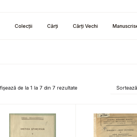
Colecții
Cărți
Cărți Vechi
Manuscris
fișează de la
1
la
7
din
7
rezultate
Sorteaz