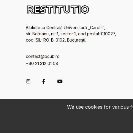
Biblioteca Centrală Universitară „Carol I”,
str. Boteanu, nr. 1, sector 1, cod postal: 010027,
cod ISIL: RO-B-0192, Bucureşti.
contact@bcub.ro
+40 21 312 01 08
We use cookies for various fu
© 2022-2026 • BCU „Carol I” - All rights reserved.