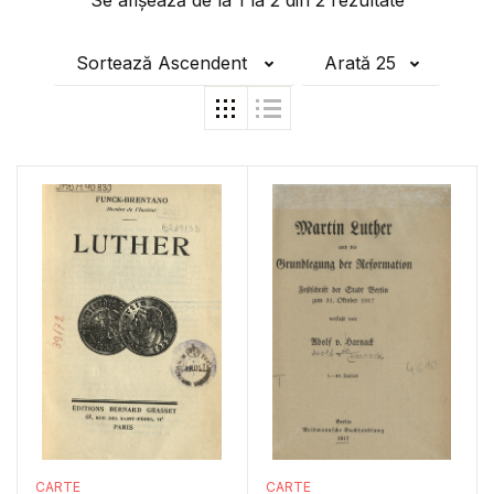
Se afișează de la
1
la
2
din
2
rezultate
Sortează Ascendent
Arată 25
CARTE
CARTE