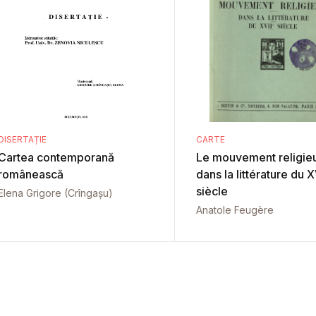
DISERTAȚIE
CARTE
Cartea contemporană
Le mouvement religie
românească
dans la littérature du X
siècle
Elena Grigore (Crîngașu)
Anatole Feugère