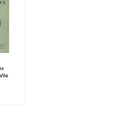
ux
VIIe