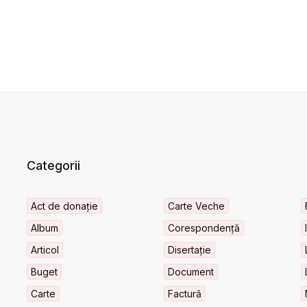
Categorii
Act de donație
Carte Veche
Album
Corespondență
Articol
Disertație
Buget
Document
Carte
Factură