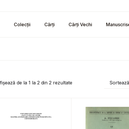
Colecții
Cărți
Cărți Vechi
Manuscris
fișează de la
1
la
2
din
2
rezultate
Sorteaz