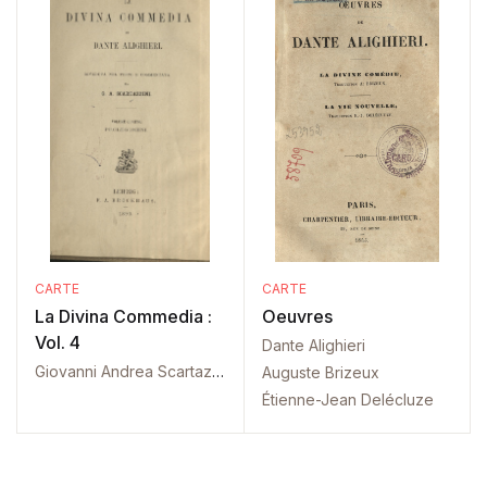
CARTE
CARTE
La Divina Commedia :
Oeuvres
Vol. 4
Dante Alighieri
Giovanni Andrea Scartazzini
Auguste Brizeux
Étienne-Jean Delécluze