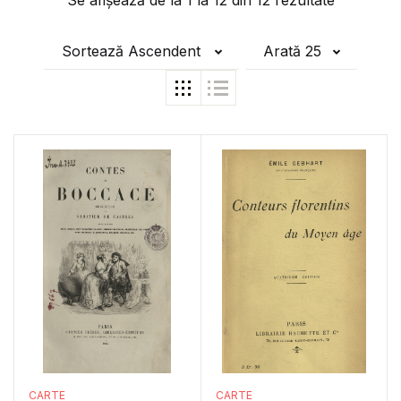
Se afișează de la
1
la
12
din
12
rezultate
Sortează Ascendent
Arată 25
CARTE
CARTE