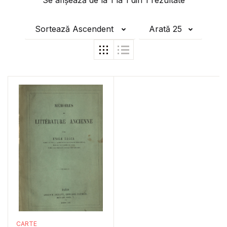
Se afișează de la
1
la
1
din
1
rezultate
Sortează Ascendent
Arată 25
CARTE