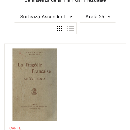
Se afișează de la
1
la
1
din
1
rezultate
Sortează Ascendent
Arată 25
CARTE