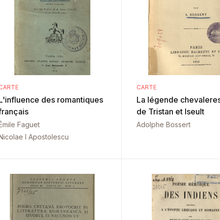
CARTE
CARTE
L'influence des romantiques
La légende chevalere
français
de Tristan et Iseult
Émile Faguet
Adolphe Bossert
Nicolae I Apostolescu