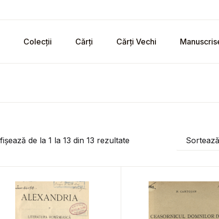
Colecții
Cărți
Cărți Vechi
Manuscris
fișează de la
1
la
13
din
13
rezultate
Sorteaz