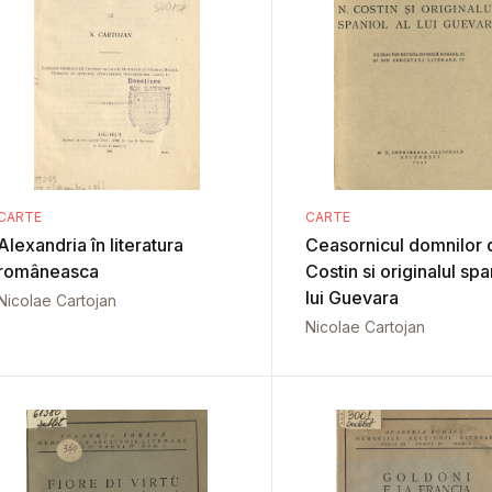
CARTE
CARTE
Alexandria în literatura
Ceasornicul domnilor 
româneasca
Costin si originalul spa
lui Guevara
Nicolae Cartojan
Nicolae Cartojan