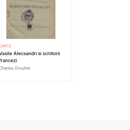
CARTE
Vasile Alecsandri si scriitorii
francezi
Charles Drouhet