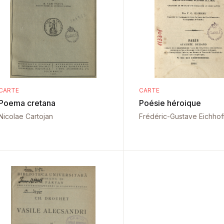
CARTE
CARTE
Poema cretana
Poésie héroique
Nicolae Cartojan
Frédéric-Gustave Eichhof